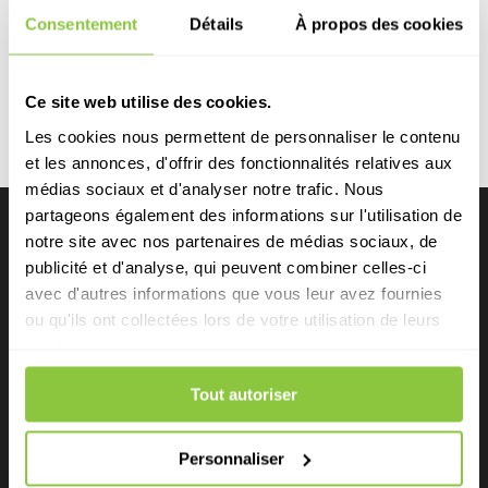
pourquoi ?
Consentement
Détails
À propos des cookies
Le choix du sol de votre maison est bien plus qu’une
simple décision esthétique. Il influe sur l’ambiance, la
fonctionnalité et la durée de vie de votre intérieur. À
Ce site web utilise des cookies.
l’heure où l’importance d’un habitat confortable et
chaleureux n’a...
Les cookies nous permettent de personnaliser le contenu
et les annonces, d'offrir des fonctionnalités relatives aux
médias sociaux et d'analyser notre trafic. Nous
partageons également des informations sur l'utilisation de
notre site avec nos partenaires de médias sociaux, de
Agence Alpilles
publicité et d'analyse, qui peuvent combiner celles-ci
Impasse Théodore Aubanel
avec d'autres informations que vous leur avez fournies
13210 SAINT REMY DE PROVENCE
ou qu'ils ont collectées lors de votre utilisation de leurs
+334.90.06.68.40
services.
Agence Vaucluse
Tout autoriser
233, avenue Prosper Mérimée
84300 CAVAILLON
Personnaliser
+334.90.06.68.40