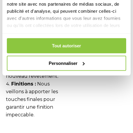
notre site avec nos partenaires de médias sociaux, de
revêtement le plus
publicité et d'analyse, qui peuvent combiner celles-ci
adapté.
avec d'autres informations que vous leur avez fournies
Préparation et
ou qu'ils ont collectées lors de votre utilisation de leurs
installation :
Notre
services.
équipe de
professionnels qualifiés
Tout autoriser
se charge de la
préparation du support
Personnaliser
et de la pose du
nouveau revêtement.
Finitions :
Nous
veillons à apporter les
touches finales pour
garantir une finition
impeccable.