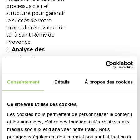
processus clair et
structuré pour garantir
le succès de votre
projet de rénovation de
sol à Saint Rémy de
Provence :
Analyse des
besoins :
Nous
commençons par une
visite sur site pour
comprendre vos
Consentement
Détails
À propos des cookies
attentes et évaluer
l’état du sol existant.
Ce site web utilise des cookies.
Choix du
Les cookies nous permettent de personnaliser le contenu
revêtement :
En
et les annonces, d'offrir des fonctionnalités relatives aux
fonction de vos goûts et
médias sociaux et d'analyser notre trafic. Nous
de votre budget, nous
partageons également des informations sur l'utilisation de
vous conseillons sur le